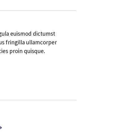
ligula euismod dictumst
s fringilla ullamcorper
cies proin quisque.