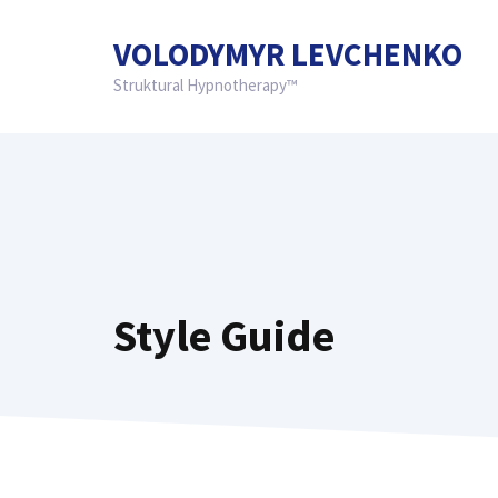
Перейти
к
VOLODYMYR LEVCHENKO
содержимому
Struktural Hypnotherapy™
Style Guide