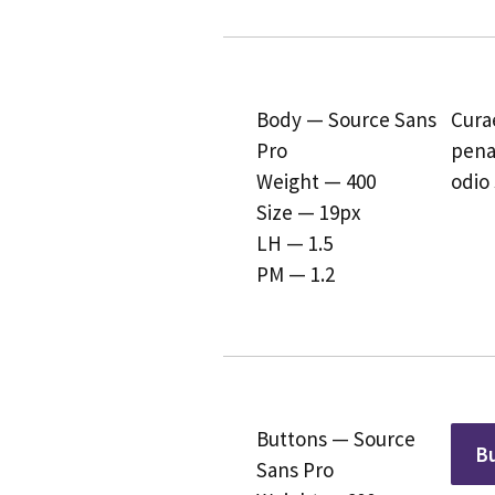
Body — Source Sans
Curae
Pro
pena
Weight — 400
odio 
Size — 19px
LH — 1.5
PM — 1.2
Buttons — Source
B
Sans Pro