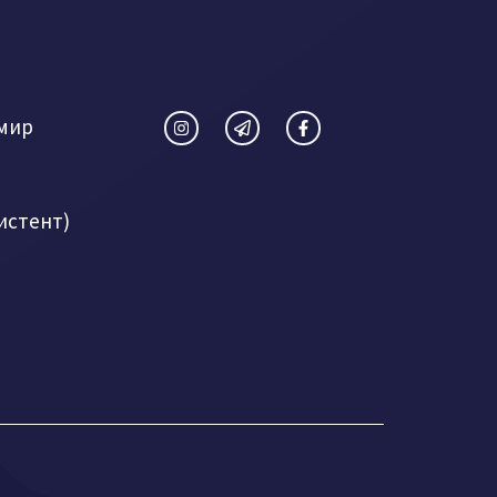
мир
истент)