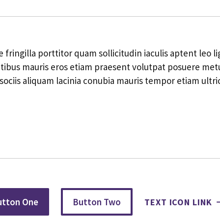
 fringilla porttitor quam sollicitudin iaculis aptent leo 
tibus mauris eros etiam praesent volutpat posuere metu
sociis aliquam lacinia conubia mauris tempor etiam ultri
utton One
Button Two
TEXT ICON LINK