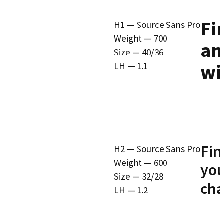
Fi
H1 — Source Sans Pro
Weight — 700
an
Size — 40/36
wi
LH — 1.1
Fi
H2 — Source Sans Pro
Weight — 600
you
Size — 32/28
cha
LH — 1.2