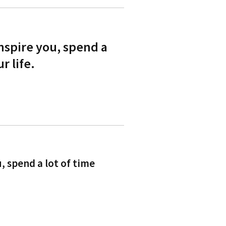
nspire you, spend a
r life.
, spend a lot of time