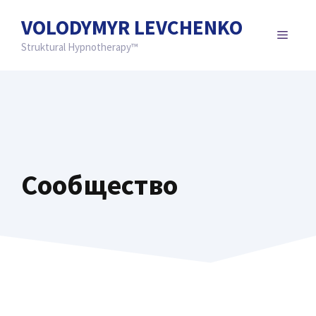
Перейти
VOLODYMYR LEVCHENKO
к
МЕН
содержимому
Struktural Hypnotherapy™
Сообщество